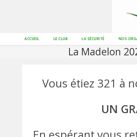
Skip
to
content
ACCUEIL
LE CLUB
LA SÉCURITÉ
NOS ORG
La Madelon 202
Vous étiez 321 à no
UN GRA
En espérant vous re